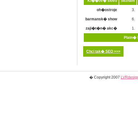
Kl��ov� slovo
Seznam
oh�ostroje
3.
barmansk� show
6.
zaji�t�n� akc�
1.
Platn� 
Chci tak� SEO >>>
� Copyright 2007
LVRdesign