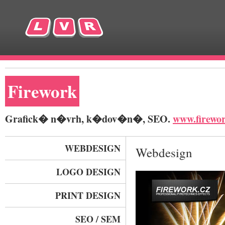
Firework
Grafick� n�vrh, k�dov�n�, SEO.
www.firewor
WEBDESIGN
Webdesign
LOGO DESIGN
PRINT DESIGN
SEO / SEM