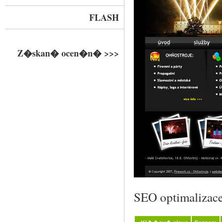
FLASH
Z�skan� ocen�n� >>>
SEO optimalizac